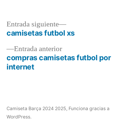
por
en
Entrada
Entrada siguiente
siguiente:
camisetas futbol xs
Navegación
Entrada
Entrada anterior
de
anterior:
compras camisetas futbol por
entradas
internet
Camiseta Barça 2024 2025
,
Funciona gracias a
WordPress.