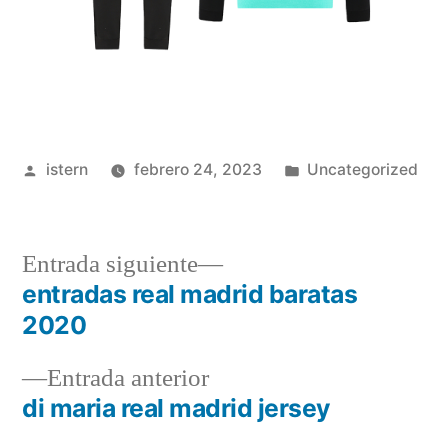
Publicado
Publicado
istern
febrero 24, 2023
Uncategorized
por
en
Entrada
Entrada siguiente
siguiente:
entradas real madrid baratas
Navegación
2020
de
Entrada
Entrada anterior
entradas
anterior:
di maria real madrid jersey