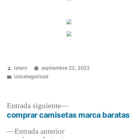
Publicado
istern
septiembre 22, 2022
por
Publicado
Uncategorized
en
Entrada
Entrada siguiente
siguiente:
comprar camisetas marca baratas
Navegación
Entrada
Entrada anterior
de