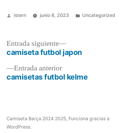
Publicado
Publicado
istern
junio 8, 2023
Uncategorized
por
en
Entrada
Entrada siguiente
siguiente:
camiseta futbol japon
Navegación
Entrada
Entrada anterior
de
anterior:
camisetas futbol kelme
entradas
Camiseta Barça 2024 2025
,
Funciona gracias a
WordPress.