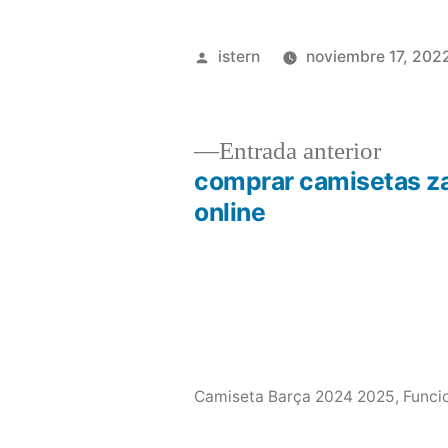
Publicado
istern
noviembre 17, 202
por
Entrad
Entrada anterior
anterio
comprar camisetas z
Navegación
online
de
entradas
Camiseta Barça 2024 2025
,
Funci