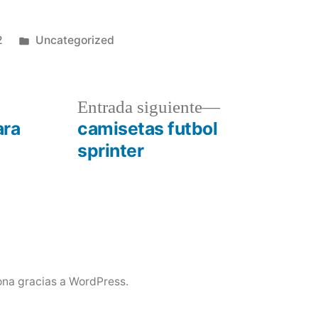
Publicado
2
Uncategorized
en
a
Entrada
Entrada siguiente
r:
siguiente:
ara
camisetas futbol
sprinter
ona gracias a WordPress.