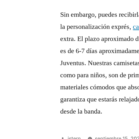
Sin embargo, puedes recibir
la personalización exprés,
ca
extra. El plazo aproximado d
es de 6-7 días aproximadame
Juventus. Nuestras camisetas
como para niños, son de pri
materiales cómodos que abs
garantiza que estarás relaja
desde la banda.
Publicado
istern
septiembre 15, 20