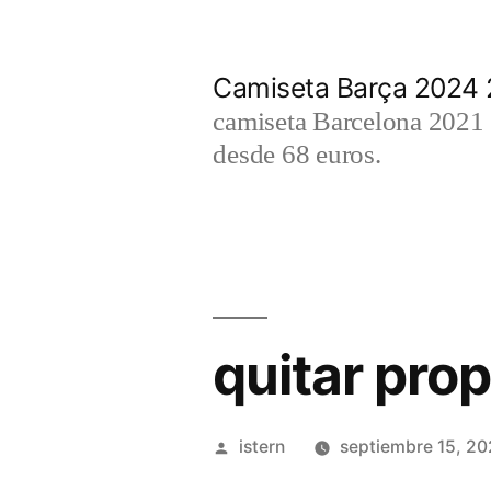
Saltar
al
Camiseta Barça 2024
contenido
camiseta Barcelona 2021 2
desde 68 euros.
quitar pro
Publicado
istern
septiembre 15, 2
por