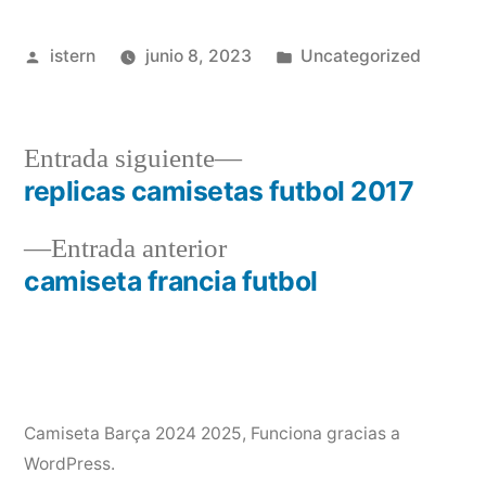
Publicado
Publicado
istern
junio 8, 2023
Uncategorized
por
en
Entrada
Entrada siguiente
siguiente:
replicas camisetas futbol 2017
Navegación
Entrada
Entrada anterior
de
anterior:
camiseta francia futbol
entradas
Camiseta Barça 2024 2025
,
Funciona gracias a
WordPress.