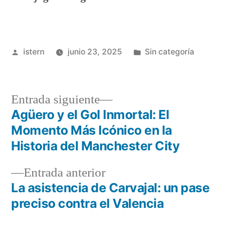
Publicado
Publicado
istern
junio 23, 2025
Sin categoría
por
en
Entrada
Entrada siguiente
siguiente:
Agüero y el Gol Inmortal: El
Navegación
Momento Más Icónico en la
de
Historia del Manchester City
entradas
Entrada
Entrada anterior
anterior:
La asistencia de Carvajal: un pase
preciso contra el Valencia