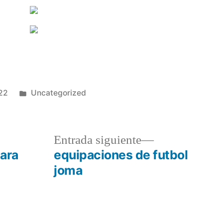
Publicado
22
Uncategorized
en
a
Entrada
Entrada siguiente
r:
siguiente:
para
equipaciones de futbol
joma