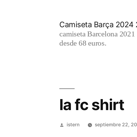
Saltar
al
Camiseta Barça 2024
contenido
camiseta Barcelona 2021 2
desde 68 euros.
la fc shirt
Publicado
istern
septiembre 22, 2
por