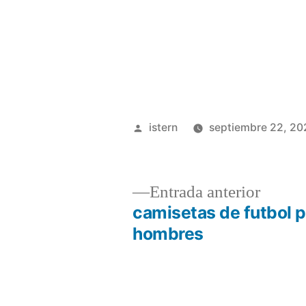
Publicado
istern
septiembre 22, 20
por
Entrad
Entrada anterior
anterio
camisetas de futbol 
Navegación
hombres
de