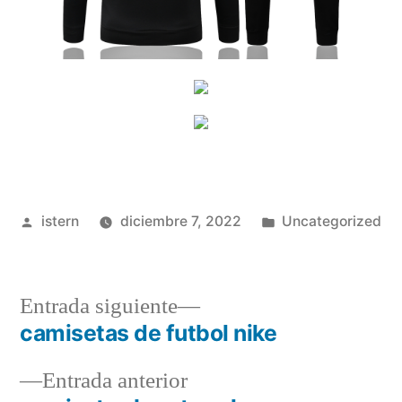
Publicado
Publicado
istern
diciembre 7, 2022
Uncategorized
por
en
Entrada
Entrada siguiente
siguiente:
camisetas de futbol nike
Navegación
Entrada
Entrada anterior
de