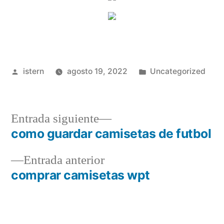
Publicado
Publicado
istern
agosto 19, 2022
Uncategorized
por
en
Entrada
Entrada siguiente
siguiente:
como guardar camisetas de futbol
Navegación
Entrada
Entrada anterior
de
anterior:
comprar camisetas wpt
entradas