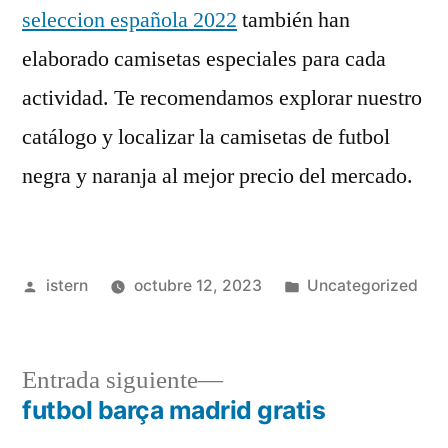
seleccion española 2022
también han
elaborado camisetas especiales para cada
actividad. Te recomendamos explorar nuestro
catálogo y localizar la camisetas de futbol
negra y naranja al mejor precio del mercado.
Publicado
Publicado
istern
octubre 12, 2023
Uncategorized
por
en
Entrada
Entrada siguiente
siguiente:
futbol barça madrid gratis
Navegación