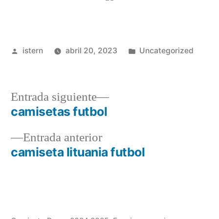
Publicado
Publicado
istern
abril 20, 2023
Uncategorized
por
en
Entrada
Entrada siguiente
siguiente:
camisetas futbol
Navegación
Entrada
Entrada anterior
de
anterior:
camiseta lituania futbol
entradas