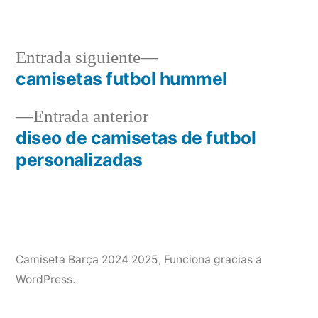
por
en
Entrada
Entrada siguiente
siguiente:
camisetas futbol hummel
Navegación
Entrada
Entrada anterior
de
anterior:
diseo de camisetas de futbol
entradas
personalizadas
Camiseta Barça 2024 2025
,
Funciona gracias a
WordPress.