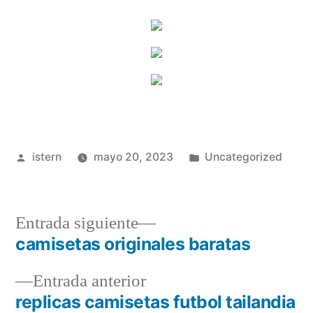
Publicado
Publicado
istern
mayo 20, 2023
Uncategorized
por
en
Entrada
Entrada siguiente
siguiente:
camisetas originales baratas
Navegación
Entrada
Entrada anterior
de
anterior:
replicas camisetas futbol tailandia