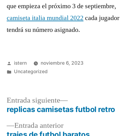
que empieza el próximo 3 de septiembre,
camiseta italia mundial 2022
cada jugador
tendrá su número asignado.
Publicado
istern
noviembre 6, 2023
por
Publicado
Uncategorized
en
Entrada
Entrada siguiente
siguiente:
replicas camisetas futbol retro
Navegación
Entrada
Entrada anterior
de
anterior:
trajes de futbol baratos