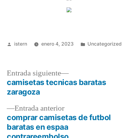
Publicado
Publicado
istern
enero 4, 2023
Uncategorized
por
en
Entrada
Entrada siguiente
siguiente:
camisetas tecnicas baratas
Navegación
zaragoza
de
Entrada
Entrada anterior
entradas
anterior:
comprar camisetas de futbol
baratas en espaa
contrareembolso