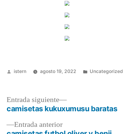
Publicado
Publicado
istern
agosto 19, 2022
Uncategorized
por
en
Entrada
Entrada siguiente
siguiente:
camisetas kukuxumusu baratas
Navegación
Entrada
Entrada anterior
de
anterior:
camisetas futbol oliver y benji