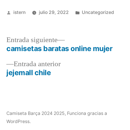
Publicado
Publicado
istern
julio 29, 2022
Uncategorized
por
en
Entrada
Entrada siguiente
siguiente:
camisetas baratas online mujer
Navegación
Entrada
Entrada anterior
de
anterior:
jejemall chile
entradas
Camiseta Barça 2024 2025
,
Funciona gracias a
WordPress.