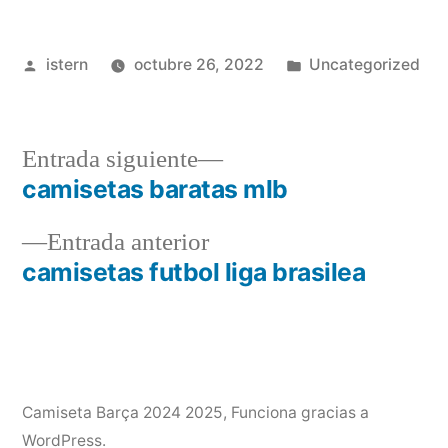
Publicado
Publicado
istern
octubre 26, 2022
Uncategorized
por
en
Entrada
Entrada siguiente
siguiente:
camisetas baratas mlb
Navegación
Entrada
Entrada anterior
de
anterior:
camisetas futbol liga brasilea
entradas
Camiseta Barça 2024 2025
,
Funciona gracias a
WordPress.