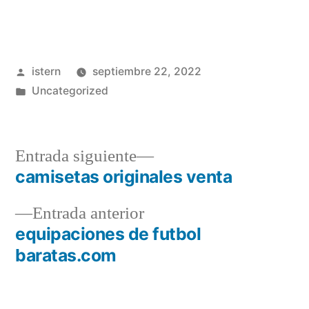
Publicado
istern
septiembre 22, 2022
por
Publicado
Uncategorized
en
Entrada
Entrada siguiente
siguiente:
camisetas originales venta
Navegación
Entrada
Entrada anterior
de
anterior:
equipaciones de futbol
entradas
baratas.com