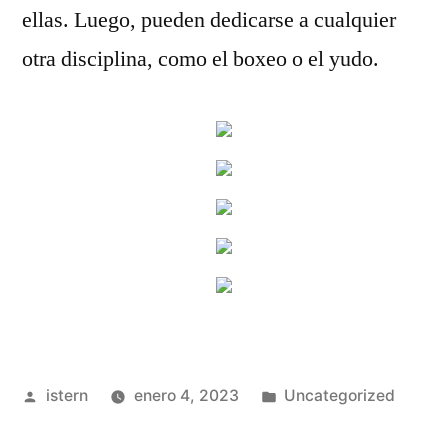
ellas. Luego, pueden dedicarse a cualquier
otra disciplina, como el boxeo o el yudo.
Publicado
Publicado
istern
enero 4, 2023
Uncategorized
por
en