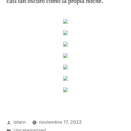
casi tan oscuro como la propia noche.
Publicado
istern
noviembre 17, 2022
por
Publicado
Uncategorized