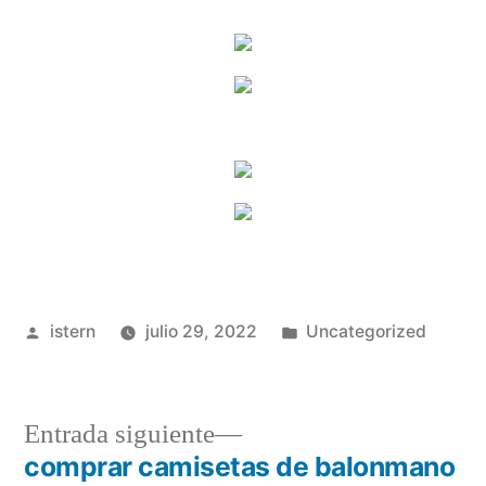
Publicado
Publicado
istern
julio 29, 2022
Uncategorized
por
en
Entrada
Entrada siguiente
siguiente:
comprar camisetas de balonmano