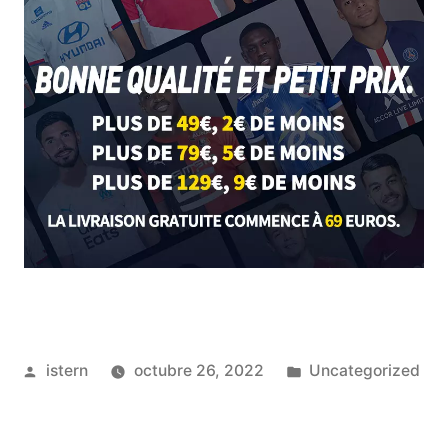
Publicado
Publicado
istern
octubre 26, 2022
Uncategorized
por
en