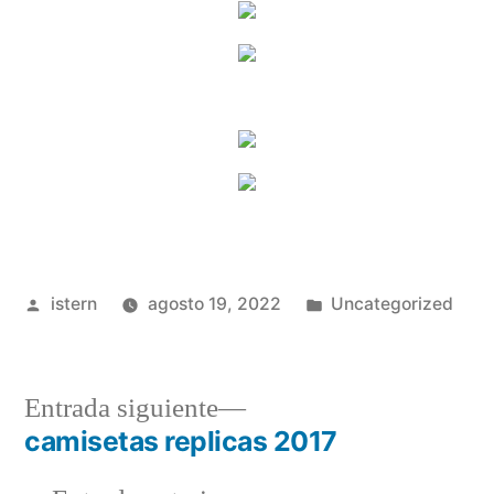
Publicado
Publicado
istern
agosto 19, 2022
Uncategorized
por
en
Entrada
Entrada siguiente
siguiente:
camisetas replicas 2017
Navegación