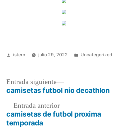
Publicado
Publicado
istern
julio 29, 2022
Uncategorized
por
en
Entrada
Entrada siguiente
siguiente:
camisetas futbol nio decathlon
Navegación
Entrada
Entrada anterior
de
anterior:
camisetas de futbol proxima
entradas
temporada