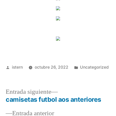
Publicado
Publicado
istern
octubre 26, 2022
Uncategorized
por
en
Entrada
Entrada siguiente
siguiente:
camisetas futbol aos anteriores
Navegación
Entrada
Entrada anterior