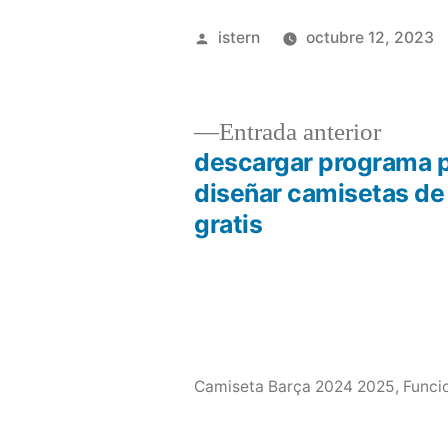
Publicado
istern
octubre 12, 2023
por
Entrad
Entrada anterior
anterio
descargar programa 
Navegación
diseñar camisetas de 
gratis
de
entradas
Camiseta Barça 2024 2025
,
Funci