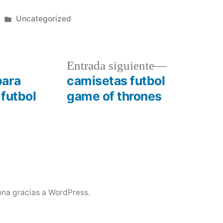
Publicado
Uncategorized
en
a
Entrada
Entrada siguiente
r:
siguiente:
para
camisetas futbol
futbol
game of thrones
ona gracias a WordPress.