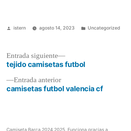
Publicado
Publicado
istern
agosto 14, 2023
Uncategorized
por
en
Entrada
Entrada siguiente
siguiente:
tejido camisetas futbol
Navegación
Entrada
Entrada anterior
de
anterior:
camisetas futbol valencia cf
entradas
Camiseta Barça 2024 2025
,
Funciona gracias a