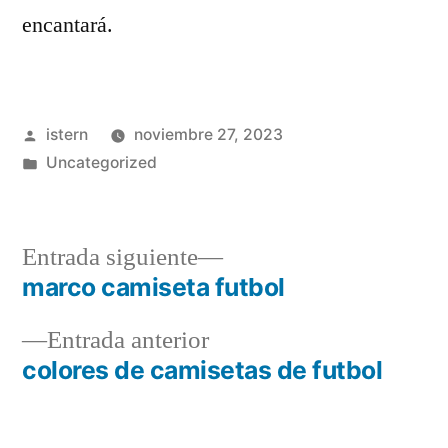
encantará.
Publicado
istern
noviembre 27, 2023
por
Publicado
Uncategorized
en
Entrada
Entrada siguiente
siguiente:
marco camiseta futbol
Navegación
Entrada
Entrada anterior
de
anterior:
colores de camisetas de futbol
entradas