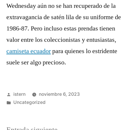
Wednesday aún no se han recuperado de la
extravagancia de satén lila de su uniforme de
1986-87. Pero incluso estas prendas tienen
valor entre los coleccionistas y entusiastas,
camiseta ecuador
para quienes lo estridente
suele ser algo precioso.
Publicado
istern
noviembre 6, 2023
por
Publicado
Uncategorized
en
Entrada
Entrada siguiente