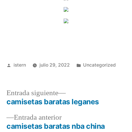
Publicado
Publicado
istern
julio 29, 2022
Uncategorized
por
en
Entrada
Entrada siguiente
siguiente:
camisetas baratas leganes
Navegación
Entrada
Entrada anterior
de
anterior:
camisetas baratas nba china