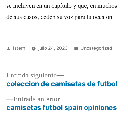
se incluyen en un capítulo y que, en muchos
de sus casos, ceden su voz para la ocasión.
Publicado
Publicado
istern
julio 24, 2023
Uncategorized
por
en
Entrada
Entrada siguiente
siguiente:
coleccion de camisetas de futbol
Navegación
Entrada
Entrada anterior
de
anterior:
camisetas futbol spain opiniones
entradas