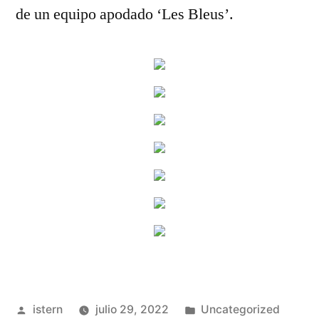
de un equipo apodado ‘Les Bleus’.
Publicado
Publicado
istern
julio 29, 2022
Uncategorized