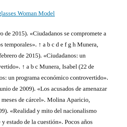
ero de 2015). «Ciudadanos se compromete a
s temporales». ↑ a b c d e f g h Munera,
 febrero de 2015). «Ciudadanos: un
rtido». ↑ a b c Munera, Isabel (22 de
os: un programa económico controvertido».
junio de 2009). «Los acusados de amenazar
0 meses de cárcel». Molina Aparicio,
09). «Realidad y mito del nacionalismo
e y estado de la cuestión». Pocos años