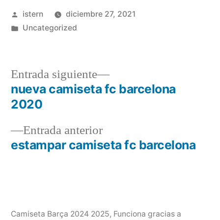
Publicado
istern
diciembre 27, 2021
por
Publicado
Uncategorized
en
Entrada
Entrada siguiente
siguiente:
nueva camiseta fc barcelona
Navegación
2020
de
Entrada
Entrada anterior
entradas
anterior:
estampar camiseta fc barcelona
Camiseta Barça 2024 2025
,
Funciona gracias a