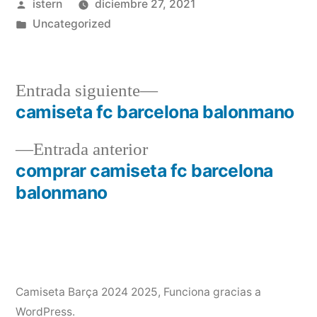
Publicado
istern
diciembre 27, 2021
por
Publicado
Uncategorized
en
Entrada
Entrada siguiente
siguiente:
camiseta fc barcelona balonmano
Navegación
Entrada
Entrada anterior
de
anterior:
comprar camiseta fc barcelona
entradas
balonmano
Camiseta Barça 2024 2025
,
Funciona gracias a
WordPress.