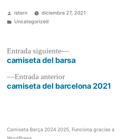
Publicado
istern
diciembre 27, 2021
por
Publicado
Uncategorized
en
Entrada
Entrada siguiente
siguiente:
camiseta del barsa
Navegación
Entrada
Entrada anterior
de
anterior:
camiseta del barcelona 2021
entradas
Camiseta Barça 2024 2025
,
Funciona gracias a
WordPress.